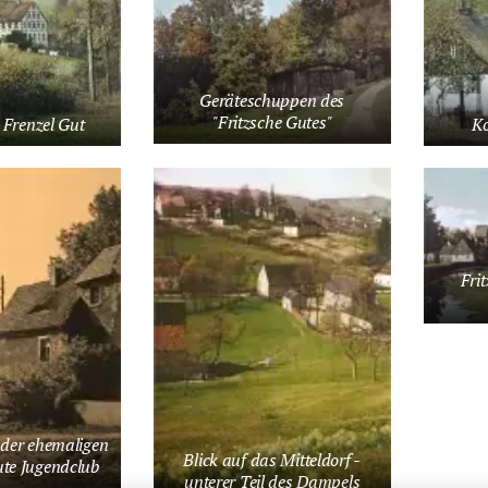
Geräteschuppen des
"Fritzsche Gutes"
 Frenzel Gut
Ko
Frit
 der ehemaligen
Blick auf das Mitteldorf -
ute Jugendclub
unterer Teil des Dampels