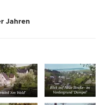
er Jahren
Blick auf Neue Straße - im
Vordergrund "Dampel"
rtsteil "Am Wald"