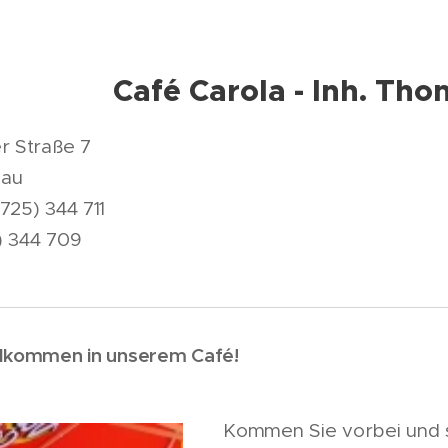
Café Carola - Inh. Tho
er Straße 7
nau
725) 344 711
) 344 709
llkommen in unserem Café!
Kommen Sie vorbei und st