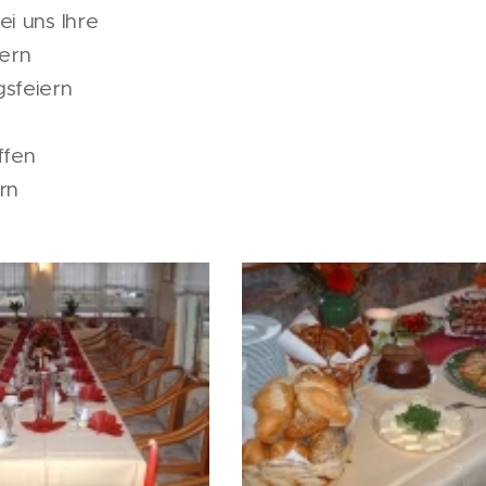
ei uns Ihre
iern
gsfeiern
ffen
ern