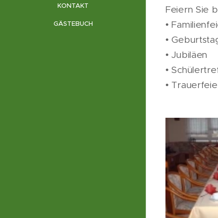
KONTAKT
Feiern Sie b
• Familienfe
GÄSTEBUCH
• Geburtsta
• Jubiläen
• Schülertre
• Trauerfei