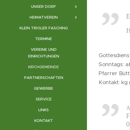
UNSER DORF
E
HEIMATVEREIN
KLEIN TIROLER FASCHING
H
TERMINE
VEREINE UND
Gottesdiens
EINRICHTUNGEN
Sonntags: a
KIRCHGEMEINDE
Pfarrer Büt
PARTNERSCHAFTEN
Kontakt: kg
GEWERBE
SERVICE
A
LINKS
F
KONTAKT
0