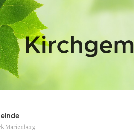
Kirchgem
einde
rk Marienberg